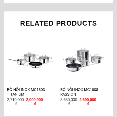
RELATED PRODUCTS
BỘ NỒI INOX MC1603 –
BỘ NỒI INOX MC1608 –
B
TITANIUM
PASSION
L
2,710,000
2,000,000
3,650,000
2,690,000
6
₫
₫
₫
₫