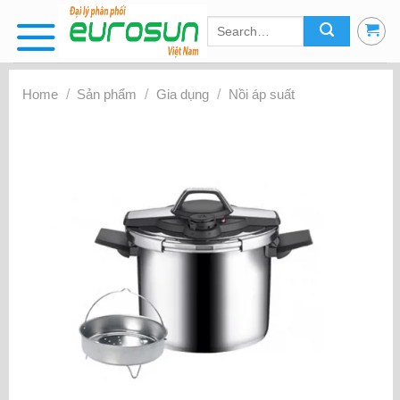
Skip
to
content
Home
/
Sản phẩm
/
Gia dụng
/
Nồi áp suất