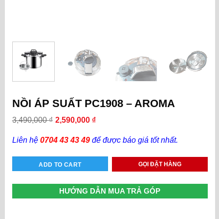
NỒI ÁP SUẤT PC1908 – AROMA
3,490,000
₫
2,590,000
₫
Liên hệ
0704 43 43 49
để được báo giá tốt nhất.
GỌI ĐẶT HÀNG
ADD TO CART
HƯỚNG DẪN MUA TRẢ GÓP