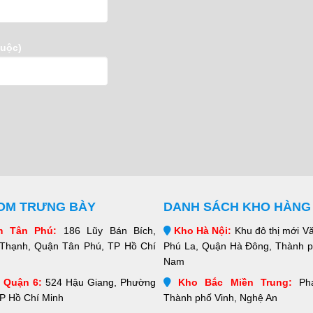
buộc)
M TRƯNG BÀY
DANH SÁCH KHO HÀNG
 Tân Phú:
186 Lũy Bán Bích,
Kho Hà Nội:
Khu đô thị mới V
Thạnh, Quận Tân Phú, TP Hồ Chí
Phú La, Quận Hà Đông, Thành ph
Nam
Quận 6:
524 Hậu Giang, Phường
Kho Bắc Miền Trung:
Phạ
TP Hồ Chí Minh
Thành phố Vinh, Nghệ An