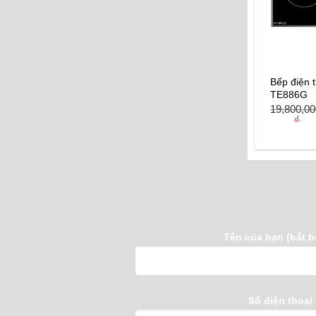
Bếp điện 
TE886G
19,800,0
₫
Tên của bạn (bắt b
Số điện thoại