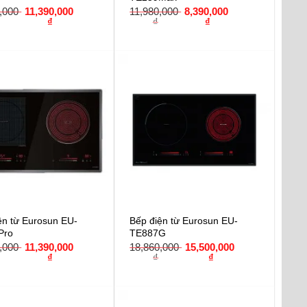
0,000
11,390,000
11,980,000
8,390,000
₫
₫
₫
ện từ Eurosun EU-
Bếp điện từ Eurosun EU-
Pro
TE887G
0,000
11,390,000
18,860,000
15,500,000
₫
₫
₫