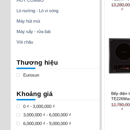
HOT COMBO
13,280,0
₫
Lò nướng - Lò vi sóng
Máy hút mùi
Máy sấy - rửa bát
Vòi chậu
Thương hiệu
Eurosun
Khoảng giá
Bếp điện 
TE226Ma
12,780,0
0 ₫ - 3,000,000 ₫
₫
3,000,000 ₫ - 6,000,000 ₫
6,000,000 ₫ - 9,000,000 ₫