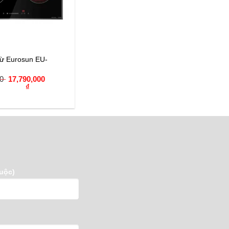
từ Eurosun EU-
00
17,790,000
₫
uộc)