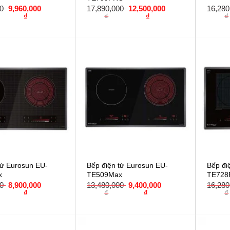
00
9,960,000
17,890,000
12,500,000
16,28
₫
₫
₫
₫
từ Eurosun EU-
Bếp điện từ Eurosun EU-
Bếp đi
x
TE509Max
TE728
00
8,900,000
13,480,000
9,400,000
16,28
₫
₫
₫
₫