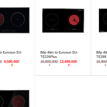
từ Eurosun EU-
Bếp điện từ Eurosun EU-
Bếp đi
TE226Plus
TE288
00
9,590,000
16,800,000
13,490,000
16,90
₫
₫
₫
₫