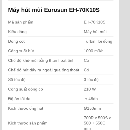
Máy hút mùi Eurosun EH-70K10S
Mã sản phẩm
EH-70K10S
Kiểu dáng
Máy hút mùi
Động cơ:
Turbin, lõi đồng
Công suất hút
1000 m3/h
Chế độ khử mùi bằng than hoạt tính
Có
Chế độ hút đẩy ra ngoài qua ống thoát
Có
Số tốc độ
3 tốc độ
Công suất động cơ
210 W
Độ ồn tối đa
≤ 48db
Kích thước ống hút
Ø150mm
700R x 500S x
Kích thước sản phẩm
500 + 550C
mm