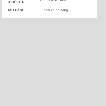
790R x 420S mm
KHOÉT ĐÁ
BẢO HÀNH
5 năm chính hãng