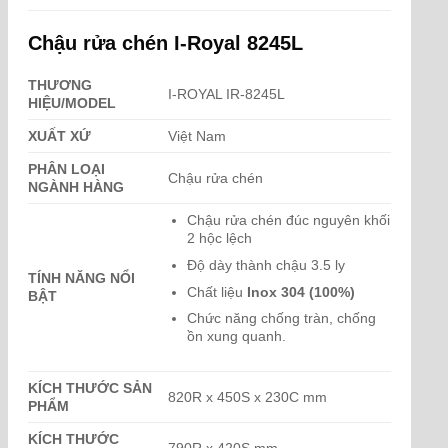
Chậu rửa chén I-Royal 8245L
THƯƠNG
I-ROYAL IR-8245L
HIỆU/MODEL
XUẤT XỨ
Việt Nam
PHÂN LOẠI
Chậu rửa chén
NGÀNH HÀNG
Chậu rửa chén đúc nguyên khối
2 hộc lệch
Độ dày thành chậu 3.5 ly
TÍNH NĂNG NỔI
Chất liệu
Inox 304 (100%)
BẬT
Chức năng chống tràn, chống
ồn xung quanh.
KÍCH THƯỚC SẢN
820R x 450S x 230C mm
PHẨM
KÍCH THƯỚC