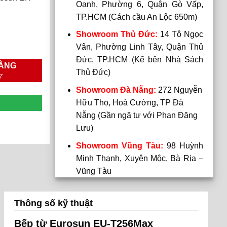
Oanh, Phường 6, Quận Gò Vấp,
TP.HCM (Cách cầu An Lộc 650m)
Showroom Thủ Đức:
14 Tô Ngọc
Vân, Phường Linh Tây, Quận Thủ
Đức, TP.HCM (Kế bên Nhà Sách
HÀNG
Thủ Đức)
7
Showroom Đà Nẵng:
272 Nguyễn
Hữu Thọ, Hoà Cường, TP Đà
Nẵng (Gần ngã tư với Phan Đăng
Lưu)
Showroom Vũng Tàu:
98 Huỳnh
Minh Thạnh, Xuyên Mộc, Bà Rịa –
Vũng Tàu
Thông số kỹ thuật
Bếp từ Eurosun EU-T256Max