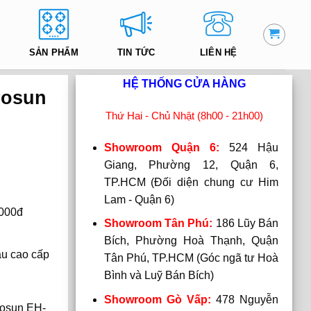
SẢN PHẨM
TIN TỨC
LIÊN HỆ
HỆ THỐNG CỬA HÀNG
rosun
Thứ Hai - Chủ Nhật (8h00 - 21h00)
Showroom Quận 6:
524 Hậu
Giang, Phường 12, Quận 6,
TP.HCM (Đối diện chung cư Him
Lam - Quận 6)
.000đ
Showroom Tân Phú:
186 Lũy Bán
Bích, Phường Hoà Thạnh, Quận
ậu cao cấp
Tân Phú, TP.HCM (Góc ngã tư Hoà
Bình và Luỹ Bán Bích)
Showroom Gò Vấp:
478 Nguyễn
rosun EH-