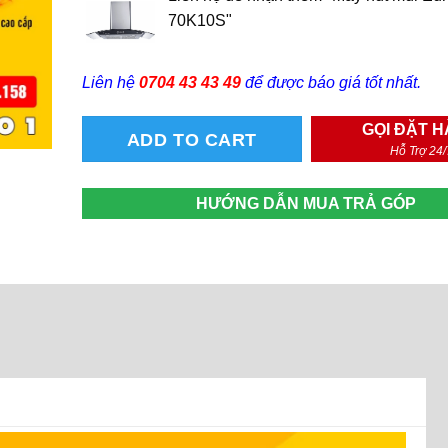
70K10S"
Liên hệ
0704 43 43 49
để được báo giá tốt nhất.
GỌI ĐẶT 
ADD TO CART
Hỗ Trợ 24/
HƯỚNG DẪN MUA TRẢ GÓP