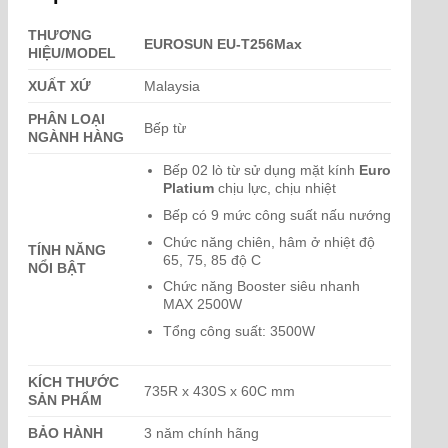
THƯƠNG
EUROSUN EU-T256Max
HIỆU/MODEL
XUẤT XỨ
Malaysia
PHÂN LOẠI
Bếp từ
NGÀNH HÀNG
Bếp 02 lò từ sử dụng mặt kính
Euro
Platium
chịu lực, chịu nhiệt
Bếp có 9 mức công suất nấu nướng
Chức năng chiên, hâm ở nhiệt độ
TÍNH NĂNG
65, 75, 85 độ C
NỔI BẬT
Chức năng Booster siêu nhanh
MAX 2500W
Tổng công suất: 3500W
KÍCH THƯỚC
735R x 430S x 60C mm
SẢN PHẨM
BẢO HÀNH
3 năm chính hãng