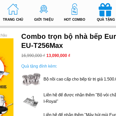
TRANG CHỦ
GIỚI THIỆU
HOT COMBO
QUÀ TẶNG
Combo trọn bộ nhà bếp Eu
chậu
EU-T256Max
16,990,000
₫
13,090,000
₫
Bộ nồi cao cấp cho bếp từ trị giá 1.500
Liên hệ để được nhận thêm "Bộ vòi ch
I-Royal"
Liên hệ để nhận thêm "Máy hút mùi Eu